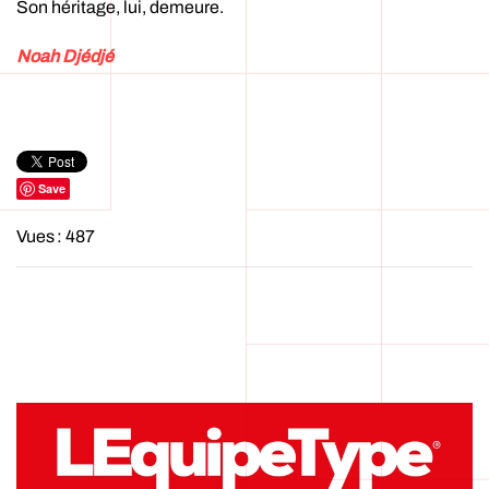
Son héritage, lui, demeure.
Noah Djédjé
Save
Vues : 487