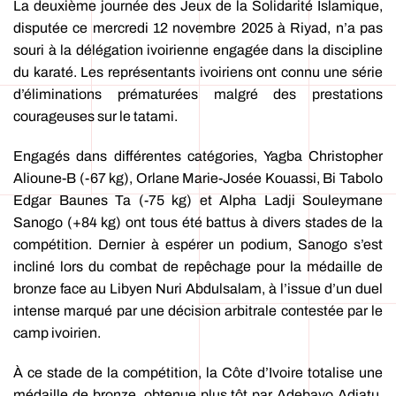
La deuxième journée des Jeux de la Solidarité Islamique,
disputée ce mercredi 12 novembre 2025 à Riyad, n’a pas
souri à la délégation ivoirienne engagée dans la discipline
du karaté. Les représentants ivoiriens ont connu une série
d’éliminations prématurées malgré des prestations
courageuses sur le tatami.
Engagés dans différentes catégories, Yagba Christopher
Alioune-B (-67 kg), Orlane Marie-Josée Kouassi, Bi Tabolo
Edgar Baunes Ta (-75 kg) et Alpha Ladji Souleymane
Sanogo (+84 kg) ont tous été battus à divers stades de la
compétition. Dernier à espérer un podium, Sanogo s’est
incliné lors du combat de repêchage pour la médaille de
bronze face au Libyen Nuri Abdulsalam, à l’issue d’un duel
intense marqué par une décision arbitrale contestée par le
camp ivoirien.
À ce stade de la compétition, la Côte d’Ivoire totalise une
médaille de bronze, obtenue plus tôt par Adebayo Adiatu,