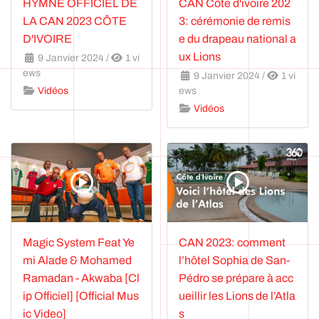
HYMNE OFFICIEL DE
CAN Côte d'ivoire 202
LA CAN 2023 CÔTE
3: cérémonie de remis
D'IVOIRE
e du drapeau national a
ux Lions
9 Janvier 2024
/
1 vi
ews
9 Janvier 2024
/
1 vi
Vidéos
ews
Vidéos
Magic System Feat Ye
CAN 2023: comment
mi Alade & Mohamed
l’hôtel Sophia de San-
Ramadan - Akwaba [Cl
Pédro se prépare à acc
ip Officiel] [Official Mus
ueillir les Lions de l’Atla
ic Video]
s