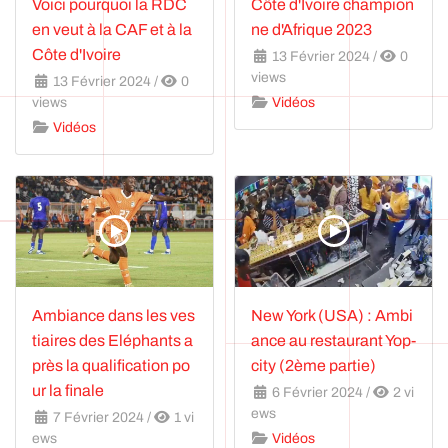
Voici pourquoi la RDC
Côte d'Ivoire champion
en veut à la CAF et à la
ne d'Afrique 2023
Côte d'Ivoire
13 Février 2024
/
0
views
13 Février 2024
/
0
views
Vidéos
Vidéos
Ambiance dans les ves
New York (USA) : Ambi
tiaires des Eléphants a
ance au restaurant Yop-
près la qualification po
city (2ème partie)
ur la finale
6 Février 2024
/
2 vi
ews
7 Février 2024
/
1 vi
ews
Vidéos