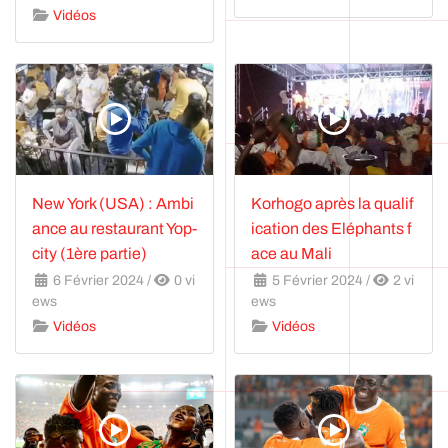
Vidéos
New York (USA) : Ambi
Korhogo après la qualif
ance au restaurant Yop-
ication des Eléphants f
city (1ère partie)
ace au Mali
6 Février 2024
/
0 vi
5 Février 2024
/
2 vi
ews
ews
Vidéos
Vidéos