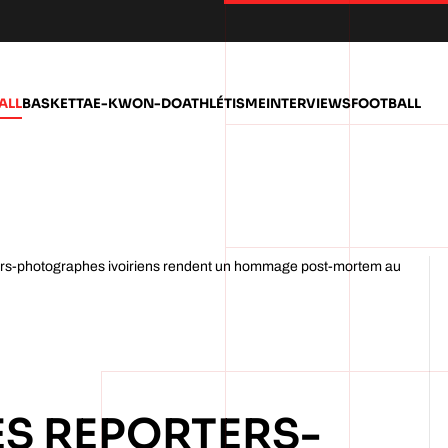
ALL
BASKET
TAE-KWON-DO
ATHLÉTISME
INTERVIEWS
FOOTBALL
rs-photographes ivoiriens rendent un hommage post-mortem au
ES REPORTERS-