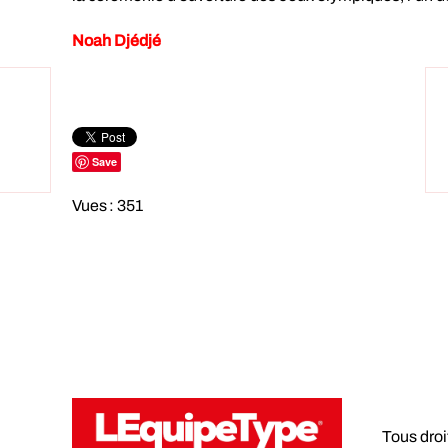
Noah Djédjé
Save
Vues : 351
Tous dro