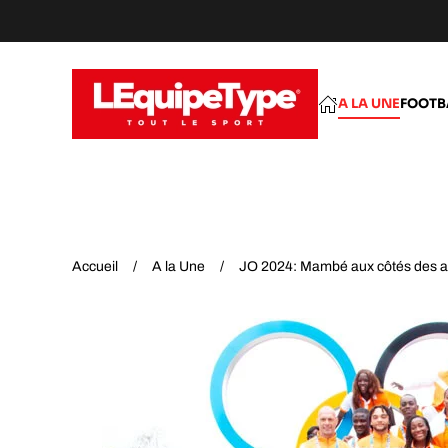
Accéder au contenu principal
A LA UNE
FOOTB
Accueil
A la Une
JO 2024: Mambé aux côtés des ath