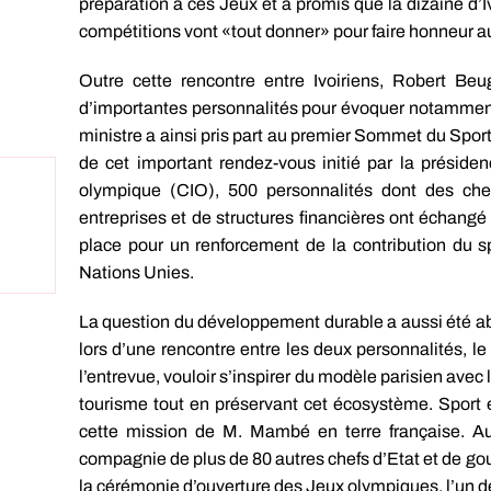
préparation à ces Jeux et a promis que la dizaine d’I
compétitions vont «tout donner» pour faire honneur a
Outre cette rencontre entre Ivoiriens, Robert B
d’importantes personnalités pour évoquer notammen
ministre a ainsi pris part au premier Sommet du Sport
de cet important rendez-vous initié par la préside
olympique (CIO), 500 personnalités dont des che
entreprises et de structures financières ont échan
place pour un renforcement de la contribution du 
Nations Unies.
La question du développement durable a aussi été 
lors d’une rencontre entre les deux personnalités, le
l’entrevue, vouloir s’inspirer du modèle parisien avec 
tourisme tout en préservant cet écosystème. Sport
cette mission de M. Mambé en terre française. A
compagnie de plus de 80 autres chefs d’Etat et de 
la cérémonie d’ouverture des Jeux olympiques, l’un d