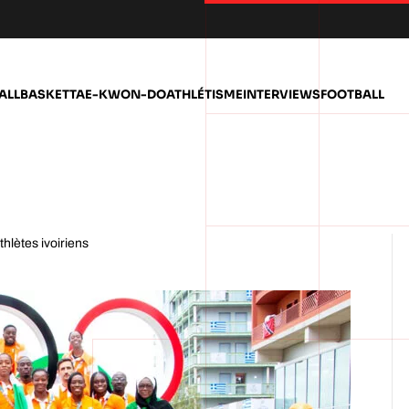
ALL
BASKET
TAE-KWON-DO
ATHLÉTISME
INTERVIEWS
FOOTBALL
lètes ivoiriens