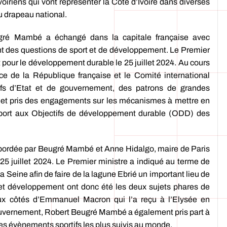
voiriens qui vont représenter la Côte d’Ivoire dans diverses
u drapeau national.
eugré Mambé a échangé dans la capitale française avec
t des questions de sport et de développement. Le Premier
 pour le développement durable le 25 juillet 2024. Au cours
nce de la République française et le Comité international
fs d’Etat et de gouvernement, des patrons de grandes
gé et pris des engagements sur les mécanismes à mettre en
sport aux Objectifs de développement durable (ODD) des
abordée par Beugré Mambé et Anne Hidalgo, maire de Paris
 25 juillet 2024. Le Premier ministre a indiqué au terme de
la Seine afin de faire de la lagune Ebrié un important lieu de
 et développement ont donc été les deux sujets phares de
ux côtés d’Emmanuel Macron qui l’a reçu à l’Elysée en
gouvernement, Robert Beugré Mambé a également pris part à
es évènements sportifs les plus suivis au monde.